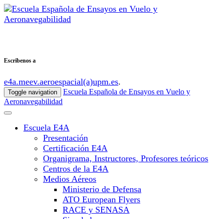
Escribenos a
e4a.meev.aeroespacial(a)upm.es
.
Escuela Española de Ensayos en Vuelo y
Toggle navigation
Aeronavegabilidad
Escuela E4A
Presentación
Certificación E4A
Organigrama, Instructores, Profesores teóricos
Centros de la E4A
Medios Aéreos
Ministerio de Defensa
ATO European Flyers
RACE y SENASA