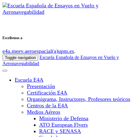
Escribenos a
e4a.meev.aeroespacial(a)upm.es
.
Escuela Española de Ensayos en Vuelo y
Toggle navigation
Aeronavegabilidad
Escuela E4A
Presentación
Certificación E4A
Organigrama, Instructores, Profesores teóricos
Centros de la E4A
Medios Aéreos
Ministerio de Defensa
ATO European Flyers
RACE y SENASA