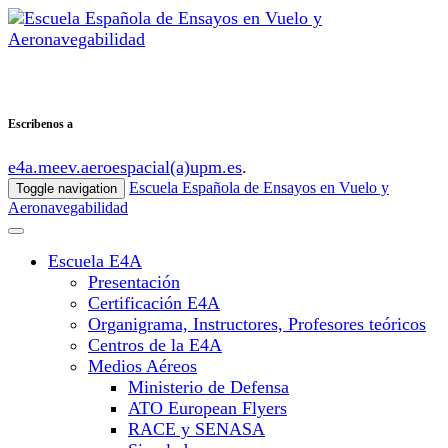
Escribenos a
e4a.meev.aeroespacial(a)upm.es
.
Escuela Española de Ensayos en Vuelo y
Toggle navigation
Aeronavegabilidad
Escuela E4A
Presentación
Certificación E4A
Organigrama, Instructores, Profesores teóricos
Centros de la E4A
Medios Aéreos
Ministerio de Defensa
ATO European Flyers
RACE y SENASA