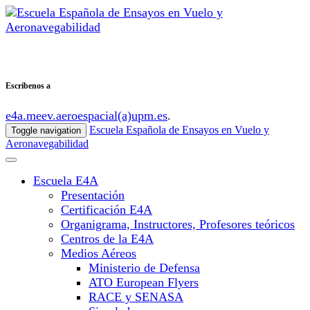
Escribenos a
e4a.meev.aeroespacial(a)upm.es
.
Escuela Española de Ensayos en Vuelo y
Toggle navigation
Aeronavegabilidad
Escuela E4A
Presentación
Certificación E4A
Organigrama, Instructores, Profesores teóricos
Centros de la E4A
Medios Aéreos
Ministerio de Defensa
ATO European Flyers
RACE y SENASA