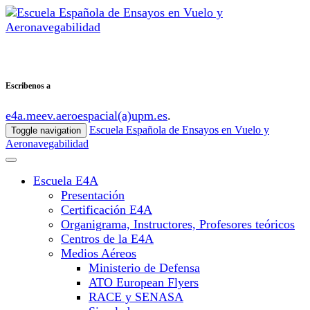
Escribenos a
e4a.meev.aeroespacial(a)upm.es
.
Escuela Española de Ensayos en Vuelo y
Toggle navigation
Aeronavegabilidad
Escuela E4A
Presentación
Certificación E4A
Organigrama, Instructores, Profesores teóricos
Centros de la E4A
Medios Aéreos
Ministerio de Defensa
ATO European Flyers
RACE y SENASA