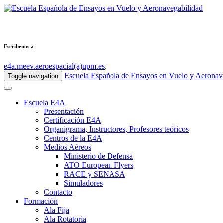
Escribenos a
e4a.meev.aeroespacial(a)upm.es
.
Escuela Española de Ensayos en Vuelo y Aeronav
Toggle navigation
Escuela E4A
Presentación
Certificación E4A
Organigrama, Instructores, Profesores teóricos
Centros de la E4A
Medios Aéreos
Ministerio de Defensa
ATO European Flyers
RACE y SENASA
Simuladores
Contacto
Formación
Ala Fija
Ala Rotatoria