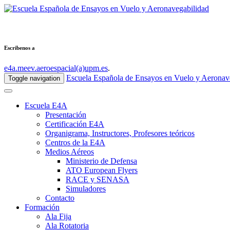
Escribenos a
e4a.meev.aeroespacial(a)upm.es
.
Escuela Española de Ensayos en Vuelo y Aeronav
Toggle navigation
Escuela E4A
Presentación
Certificación E4A
Organigrama, Instructores, Profesores teóricos
Centros de la E4A
Medios Aéreos
Ministerio de Defensa
ATO European Flyers
RACE y SENASA
Simuladores
Contacto
Formación
Ala Fija
Ala Rotatoria