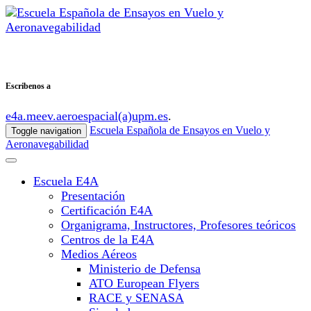
Escribenos a
e4a.meev.aeroespacial(a)upm.es
.
Escuela Española de Ensayos en Vuelo y
Toggle navigation
Aeronavegabilidad
Escuela E4A
Presentación
Certificación E4A
Organigrama, Instructores, Profesores teóricos
Centros de la E4A
Medios Aéreos
Ministerio de Defensa
ATO European Flyers
RACE y SENASA