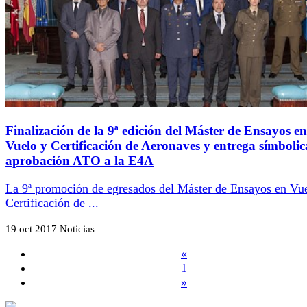
Finalización de la 9ª edición del Máster de Ensayos en
Vuelo y Certificación de Aeronaves y entrega símbolic
aprobación ATO a la E4A
La 9ª promoción de egresados del Máster de Ensayos en Vu
Certificación de ...
19 oct 2017
Noticias
«
1
»