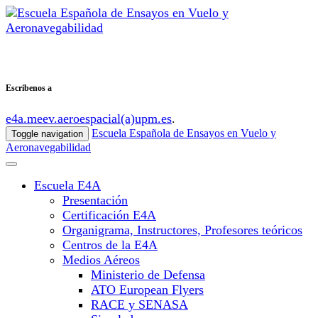
Escribenos a
e4a.meev.aeroespacial(a)upm.es
.
Escuela Española de Ensayos en Vuelo y
Toggle navigation
Aeronavegabilidad
Escuela E4A
Presentación
Certificación E4A
Organigrama, Instructores, Profesores teóricos
Centros de la E4A
Medios Aéreos
Ministerio de Defensa
ATO European Flyers
RACE y SENASA