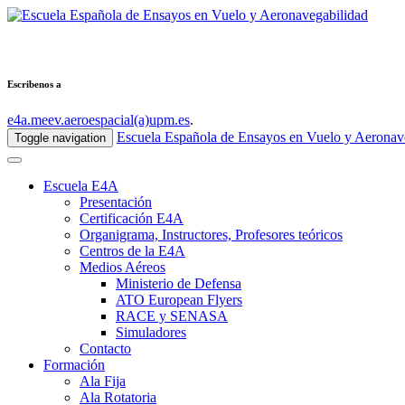
Escribenos a
e4a.meev.aeroespacial(a)upm.es
.
Escuela Española de Ensayos en Vuelo y Aeronav
Toggle navigation
Escuela E4A
Presentación
Certificación E4A
Organigrama, Instructores, Profesores teóricos
Centros de la E4A
Medios Aéreos
Ministerio de Defensa
ATO European Flyers
RACE y SENASA
Simuladores
Contacto
Formación
Ala Fija
Ala Rotatoria