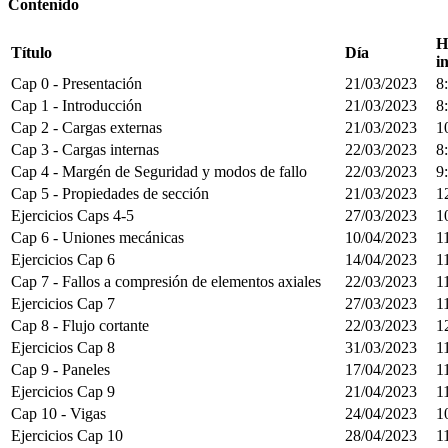
Contenido
H
Título
Día
in
Cap 0 - Presentación
21/03/2023
8
Cap 1 - Introducción
21/03/2023
8
Cap 2 - Cargas externas
21/03/2023
1
Cap 3 - Cargas internas
22/03/2023
8
Cap 4 - Margén de Seguridad y modos de fallo
22/03/2023
9
Cap 5 - Propiedades de sección
21/03/2023
1
Ejercicios Caps 4-5
27/03/2023
1
Cap 6 - Uniones mecánicas
10/04/2023
1
Ejercicios Cap 6
14/04/2023
1
Cap 7 - Fallos a compresión de elementos axiales
22/03/2023
1
Ejercicios Cap 7
27/03/2023
1
Cap 8 - Flujo cortante
22/03/2023
1
Ejercicios Cap 8
31/03/2023
1
Cap 9 - Paneles
17/04/2023
1
Ejercicios Cap 9
21/04/2023
1
Cap 10 - Vigas
24/04/2023
1
Ejercicios Cap 10
28/04/2023
1